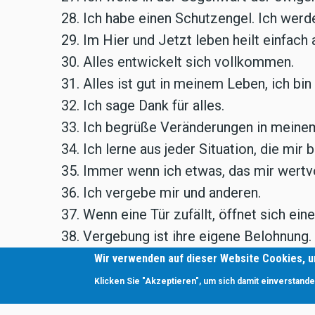
28. Ich habe einen Schutzengel. Ich werd
29. Im Hier und Jetzt leben heilt einfach a
30. Alles entwickelt sich vollkommen.
31. Alles ist gut in meinem Leben, ich bin
32. Ich sage Dank für alles.
33. Ich begrüße Veränderungen in meine
34. Ich lerne aus jeder Situation, die mir 
35. Immer wenn ich etwas, das mir wertvol
36. Ich vergebe mir und anderen.
37. Wenn eine Tür zufällt, öffnet sich ein
38. Vergebung ist ihre eigene Belohnung.
39. Ich segne alle und vergebe allen und s
Wir verwenden auf dieser Website Cookies, 
40. Wie ich vergebe, so ist mir vergeben.
Klicken Sie "Akzeptieren", um sich damit einverstande
41. Wo ich auch hinschaue sehe ich Geleg