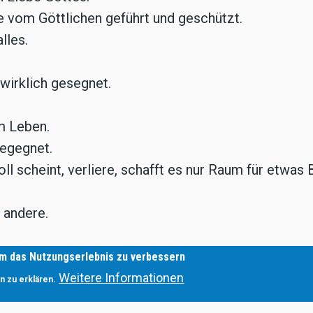
e vom Göttlichen geführt und geschützt.
lles.
 wirklich gesegnet.
m Leben.
begegnet.
l scheint, verliere, schafft es nur Raum für etwas 
e andere.
omit bin ich frei.
um das Nutzungserlebnis zu verbessern
Weitere Informationen
n zu erklären.
enheiten zu dienen.