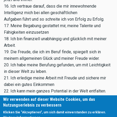
16. Ich vertraue darauf, dass die mir innewohnende
Intelligenz mich bei allen geschäftlichen
Aufgaben führt und so schreite ich von Erfolg zu Erfolg.
17. Meine Begabung gestattet mir, meine Talente und
Fähigkeiten einzusetzen
18. Ich bin finanziell unabhängig und glücklich mit meiner
Arbeit.
19. Die Freude, die ich im Beruf finde, spiegelt sich in
meinem allgemeinen Glück und meiner Freude wider.
20. Ich habe meine Berufung gefunden, um mit Leichtigkeit
in dieser Welt zu leben.
21. Ich erledige meine Arbeit mit Freude und sichere mir
dabei ein gutes Einkommen
22. Ich kann mein ganzes Potential in der Welt entfalten.
Meine Arbeit ist gelebte Weisheit und Liebe.
Wir verwenden auf dieser Website Cookies, um das
23. Es ist ein Vergnügen, an meinem Arbeitsplatz zu sein.
Nutzungserlebnis zu verbessern
Unter allen Kollegen ist ein gegenseitiger Respekt spürbar.
Klicken Sie "Akzeptieren", um sich damit einverstanden zu erklären.