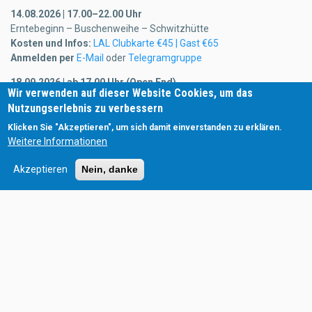
14.08.2026 | 17.00–22.00 Uhr
Erntebeginn – Buschenweihe – Schwitzhütte
Kosten und Infos:
LAL Clubkarte €45 | Gast €65
Anmelden per
E-Mail
oder
Telegramgruppe
18.09.2026 | ab 17.00 Uhr (Open End)
Wir verwenden auf dieser Website Cookies, um das
Erntedankfest – Dankbarkeit an Mutter Erde
Nutzungserlebnis zu verbessern
Freiwillige Spende
(öffentliche Veranstaltung mit Speis & Trank)
Klicken Sie "Akzeptieren", um sich damit einverstanden zu erklären.
Anmelden per
E-Mail
oder
Telegramgruppe
Weitere Informationen
02.10.2026 | ab 17.00 Uhr (Open End)
Akzeptieren
Nein, danke
Mabon – Ernteabschluss – Lichtritual
Freiwillige Spende
(öffentliche Veranstaltung mit Speis & Trank)
Anmelden per
E-Mail
oder
Telegramgruppe
31.10.2026 | 17.00–22.00 Uhr
Lichtfest (statt Halloween) inkl. Schwitzhütte
Kosten und Infos:
LAL Clubkarte €45 | Gast €65
Anmelden per
E-Mail
oder
Telegramgruppe