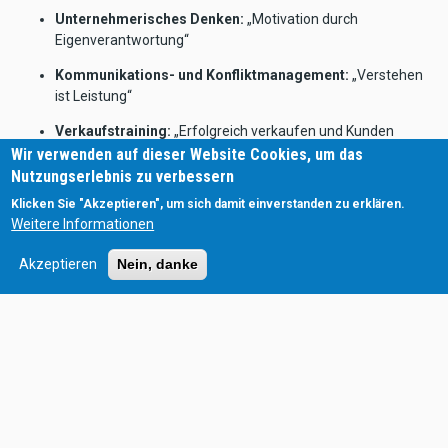
Unternehmerisches Denken:
„Motivation durch
Eigenverantwortung“
Kommunikations- und Konfliktmanagement:
„Verstehen
ist Leistung“
Verkaufstraining:
„Erfolgreich verkaufen und Kunden
begeistern“
Wir verwenden auf dieser Website Cookies, um das
Nutzungserlebnis zu verbessern
Unsere Programme verbinden
Praxis, Erfahrung und Motivation
,
Klicken Sie "Akzeptieren", um sich damit einverstanden zu erklären.
um Teams und Führungskräfte nachhaltig zu stärken,
Weitere Informationen
Veränderungsprozesse zu begleiten und messbare Ergebnisse zu
erzielen.
Akzeptieren
Nein, danke
Tipp