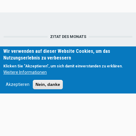
ZITAT DES MONATS
„
Der Sturm wird immer stärker,
Wir verwenden auf dieser Website Cookies, um das
macht nichts ich auch.
“
Nutzungserlebnis zu verbessern
Klicken Sie "Akzeptieren", um sich damit einverstanden zu erklären.
EMPFEHLUNG
Weitere Informationen
Akzeptieren
Nein, danke
KONTAKT